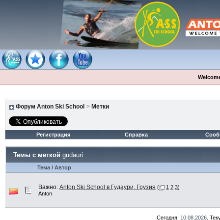
Welcome
Форум Anton Ski School
>
Метки
Регистрация
Справка
Сооб
Темы с меткой
gudauri
Тема / Автор
Важно:
Anton Ski School в Гудаури, Грузия
(
1
2
3
)
Anton
Сегодня:
10.08.2026
. Те