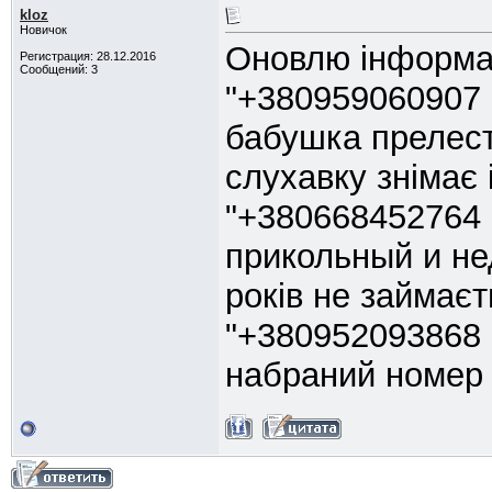
kloz
Новичок
Оновлю інформа
Регистрация: 28.12.2016
Сообщений: 3
"+380959060907 
бабушка прелест
слухавку знімає
"+380668452764 
прикольный и не
років не займає
"+380952093868 а
набраний номер 