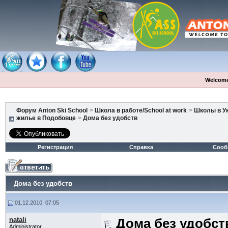
Welcome
Форум Anton Ski School
>
Школа в работе/School at work
>
Школы в У
жилье в Подобовце
>
Дома без удобств
Регистрация
Справка
Сооб
Дома без удобств
01.12.2010, 07:05
natali
Дома без удобст
Administrator