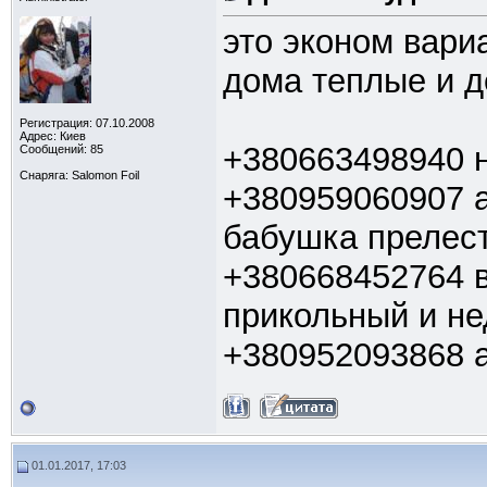
это эконом вариа
дома теплые и д
Регистрация: 07.10.2008
Адрес: Киев
+380663498940 
Сообщений: 85
Снаряга: Salomon Foil
+380959060907 а
бабушка прелест
+380668452764 в
прикольный и не
+380952093868 а
01.01.2017, 17:03