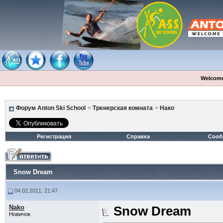
Welcome
Форум Anton Ski School
>
Тренерская комната
>
Нако
Регистрация
Справка
Сооб
Snow Dream
04.02.2011, 21:47
Nako
Snow Dream
Новичок