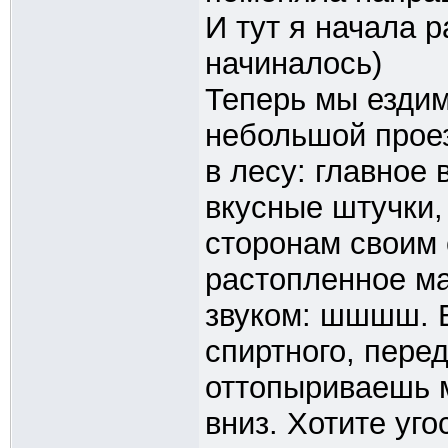
И тут я начала р
начиналось)
Теперь мы ездим
небольшой прое
в лесу: главное 
вкусные штучки,
сторонам своим 
растопленное ма
звуком: шшшш. Б
спиртного, пере
оттопыриваешь м
вниз. Хотите уго