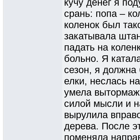
кучу денег я под
срань: попа – ко
коленок был тако
закатывала штан
падать на колен
больно. Я катал
сезон, я должна
елки, неслась на
умела вытормажи
силой мысли и н
вырулила вправо
дерева. После эт
поменяла направ