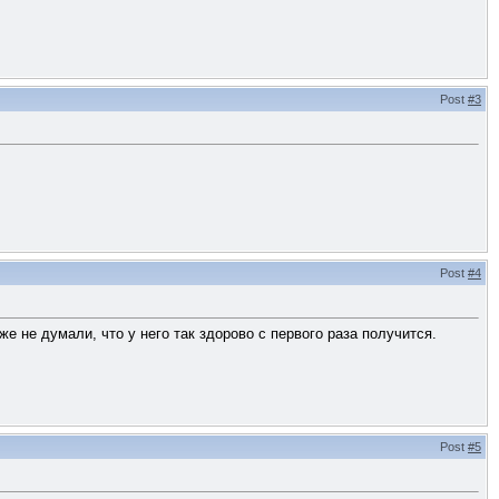
Post
#3
Post
#4
же не думали, что у него так здорово с первого раза получится.
Post
#5