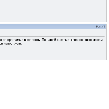
Post
#6
что по программе выполнять. По нашей системе, конечно, тоже можем
ши навострили.