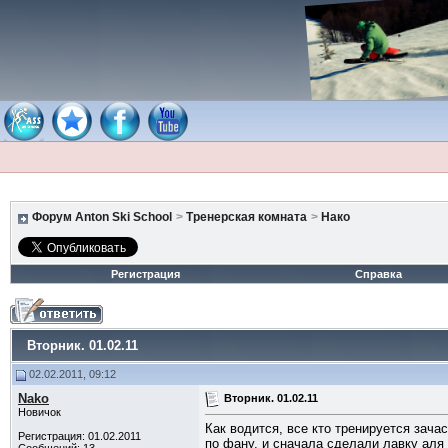
Форум Anton Ski School
>
Тренерская комната
>
Нако
Регистрация
Справка
Вторник. 01.02.11
02.02.2011, 09:12
Nako
Вторник. 01.02.11
Новичок
Как водится, все кто тренируется зач
Регистрация: 01.02.2011
по фану, и сначала сделали лавку аля