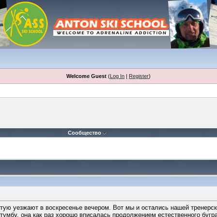
Welcome Guest
(
Log In
|
Register
)
Сообщество
астую уезжают в воскресенье вечером. Вот мы и остались нашей тренерс
 тумбу, она как раз хорошо вписалась продолжением естественного буг