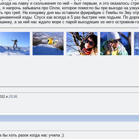
хода на лавку и скольжения по ней – был первым, и это оказалось стрем
, я напрочь забывала про Олли, которое помогло бы при выходе на узку
ь про греб. На концовку дня мы оставили фрирайдик с Гембы по 3му отро
инамичной езды. Спуск как всегда в 5 раз быстрее чем подьем. По доро
нку, а за ней нас ждало море с парой выходяших из него островков-го
011 в
23:26
.
бы хоть разок когда нас учила ;).