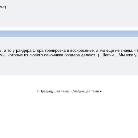
ме)
ь, а то у райдера Егора тренировка в воскресенье, а мы еще не знаем, 
мы, которые из любого саночника бордера делают ;). Шепчи... Мы уже у
«
Предыдущая тема
|
Следующая тема
»