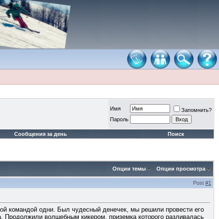
Имя
Запомнить?
Пароль
Сообщения за день
Поиск
Опции темы
Опции просмотра
Post
#1
кой командой одни. Был чудесный денечек, мы решили провести его
ра. Продолжили волшебным кикером, приземка которого разливалась