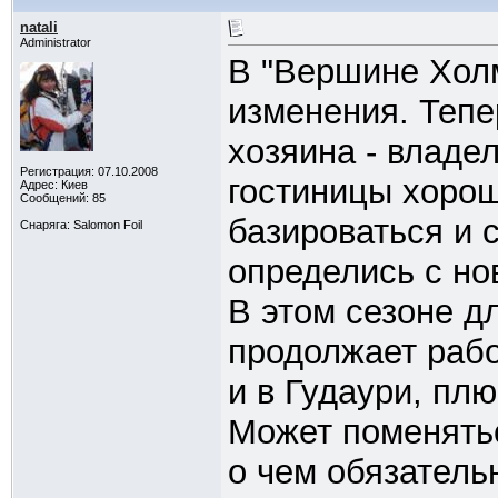
natali
Administrator
В "Вершине Хол
изменения. Тепе
хозяина - владе
Регистрация: 07.10.2008
гостиницы хоро
Адрес: Киев
Сообщений: 85
базироваться и 
Снаряга: Salomon Foil
определись с н
В этом сезоне д
продолжает рабо
и в Гудаури, плю
Может поменятьс
о чем обязатель