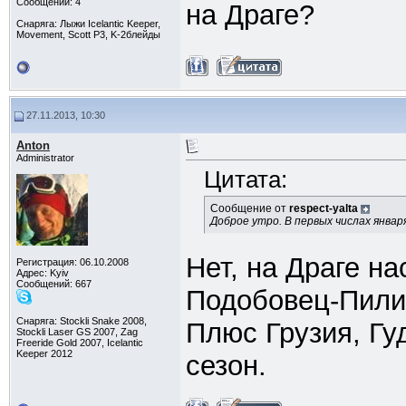
Сообщений: 4
на Драге?
Снаряга: Лыжи Icelantic Keeper,
Movement, Scott P3, K-2блейды
27.11.2013, 10:30
Anton
Administrator
Цитата:
Сообщение от
respect-yalta
Доброе утро. В первых числах январ
Нет, на Драге на
Регистрация: 06.10.2008
Адрес: Kyiv
Сообщений: 667
Подобовец-Пилип
Снаряга: Stockli Snake 2008,
Плюс Грузия, Гу
Stockli Laser GS 2007, Zag
Freeride Gold 2007, Icelantic
Keeper 2012
сезон.