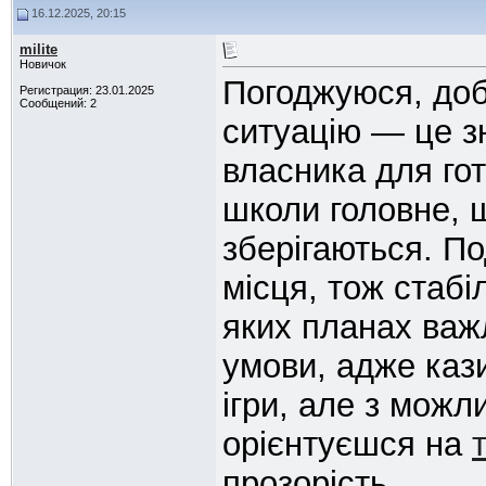
16.12.2025, 20:15
milite
Новичок
Погоджуюся, доб
Регистрация: 23.01.2025
Сообщений: 2
ситуацію — це зн
власника для гот
школи головне, 
зберігаються. По
місця, тож стабі
яких планах важл
умови, адже каз
ігри, але з можл
орієнтуєшся на
прозорість.