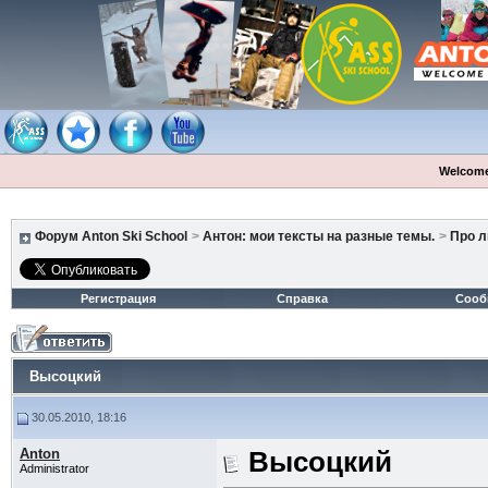
Welcome
Форум Anton Ski School
>
Антон: мои тексты на разные темы.
>
Про 
Регистрация
Справка
Сооб
Высоцкий
30.05.2010, 18:16
Anton
Высоцкий
Administrator