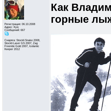
Как Владим
горные лы
Регистрация: 06.10.2008
Адрес: Kyiv
Сообщений: 667
Снаряга: Stockli Snake 2008,
Stockli Laser GS 2007, Zag
Freeride Gold 2007, Icelantic
Keeper 2012