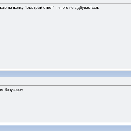
аю на іконку "Быстрый ответ" і нічого не відбувається.
гим браузером