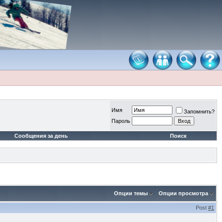
Имя
Запомнить?
Пароль
Сообщения за день
Поиск
Опции темы
Опции просмотра
Post
#1