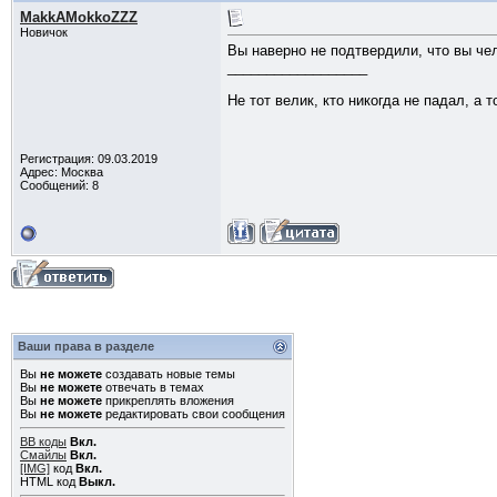
MakkAMokkoZZZ
Новичок
Вы наверно не подтвердили, что вы че
__________________
Не тот велик, кто никогда не падал, а 
Регистрация: 09.03.2019
Адрес: Москва
Сообщений: 8
Ваши права в разделе
Вы
не можете
создавать новые темы
Вы
не можете
отвечать в темах
Вы
не можете
прикреплять вложения
Вы
не можете
редактировать свои сообщения
BB коды
Вкл.
Смайлы
Вкл.
[IMG]
код
Вкл.
HTML код
Выкл.