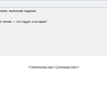
ловек, выполнив задание.
тот велик — кто падал и вставал!
«
Предыдущая тема
|
Следующая тема
»