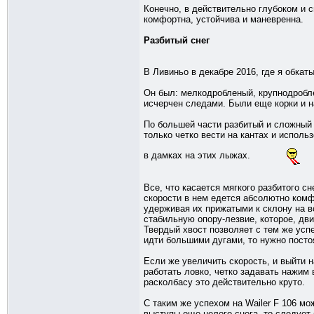
Конечно, в действительно глубоком и с
комфортна, устойчива и маневренна.
Разбитый снег
В Ливиньо в декабре 2016, где я обкаты
Он был: мелкодробленый, крупнодробле
исчерчен следами. Были еще корки и н
По большей части разбитый и сложный 
только четко вести на кантах и исполь
в дамках на этих лыжах.
Все, что касается мягкого разбитого сн
скорости в нем едется абсолютно комф
удерживая их прижатыми к склону на в
стабильную опору-лезвие, которое, дви
Твердый хвост позволяет с тем же усп
идти большими дугами, то нужно посто
Если же увеличить скорость, и выйти н
работать ловко, четко задавать нажим 
расколбасу это действительно круто.
С таким же успехом на Wailer F 106 м
выступы еще целого снега, то следует