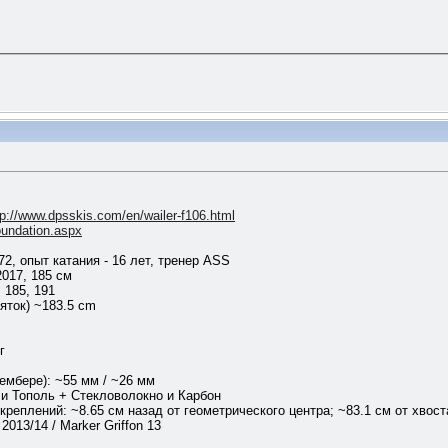
tp://www.dpsskis.com/en/wailer-f106.html
oundation.aspx
72, опыт катания - 16 лет, тренер ASS
2017, 185 cм
 185, 191
яток) ~183.5 cm
г
ембере): ~55 мм / ~26 мм
и Тополь + Стекловолокно и Карбон
реплений: ~8.65 см назад от геометрического центра; ~83.1 см от хвост
2013/14 / Marker Griffon 13