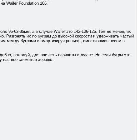
а Wailer Foundation 106.
о 95-62-85мм, а в случае Wailer это 142-106-125. Тем не менее, их
но. Разгонять их по буграм до высокой скорости и удерживать частый
з ям между буграми и амортизируя рельеф, сместившись весом в
добно, пожалуй, для вас есть варианты и лучше. Но если бугры это
 у вас все сложится хорошо.