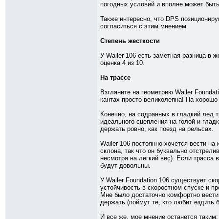
погодных условий и вполне может быть
Также интересно, что DPS позиционир
согласиться с этим мнением.
Степень жесткости
У Wailer 106 есть заметная разница в 
оценка 4 из 10.
На трассе
Взгляните на геометрию Wailer Foundat
кантах просто великолепна! На хорошо 
Конечно, на содранных в гладкий лед 
идеального сцепления на голой и гладк
держать ровно, как поезд на рельсах.
Wailer 106 постоянно хочется вести на
склона, так что он буквально отстрел
несмотря на легкий вес). Если трасса 
будут довольны.
У Wailer Foundation 106 существует ско
устойчивость в скоростном спуске и п
Мне было достаточно комфортно вести и
держать (поймут те, кто любит ездить 
И все же, мое мнение останется таким