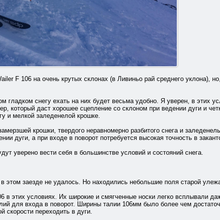
iler F 106 на очень крутых склонах (в Ливиньо рай среднего уклона), 
ом гладком снегу ехать на них будет весьма удобно. Я уверен, в этих у
ер, который даст хорошее сцепление со склоном при ведении дуги и четк
егу и мелкой заледенелой крошке.
замерзшей крошки, твердого неравномерно разбитого снега и заледенелы
нии дуги, а при входе в поворот потребуется высокая точность в закант
удут уверено вести себя в большинстве условий и состояний снега.
 в этом заезде не удалось. Но находились небольшие поля старой уле
06 в этих условиях. Их широкие и смягченные носки легко всплывали даж
лий для входа в поворот. Ширины талии 106мм было более чем достаточ
ой скорости переходить в дуги.