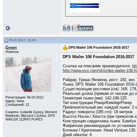
20.01.2017, 20:45
Green
DPS Wailer 106 Foundation 2016-2017
Новичок
DPS Wailer 106 Foundation 2016-2017
Ссылка на описание производителя:
ht
http://www.evo.com/skis/dps-wailer-106-f
Райдер: Гриша Яковина, рост: 182, вес 
Лыжа: DPS Wailer 106 Foundation 2016-
Существующие ростовки (cм): 168, 178,
Реальная длина (прямая от носков до п
Регистрация: 06.03.2012
Геометрия лыжи (мм): 142-106-125
Адрес: Киев
Тип конструкции Рокер/Кембер/Рокер
Сообщений: 12
Приблизительный вес каждой лыжи: 2 к
Радиус поворота (185 cm): 18 метров
Снаряга: Icelantik Gypsy, Moment
Belafonte, Blizzard Cochise, DPS
Высота Носка / Хвоста (при прижатом к
WAILER 112RP2 PURE3
Конструкция сердечника лыжи: Бамбук 
Фабричная рекомендация по установке к
Ботинки / Крепления: Head Venture 130, 
Дней обкатки: 6