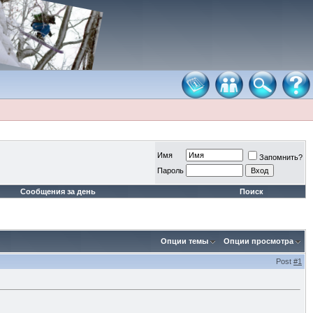
Имя
Запомнить?
Пароль
Сообщения за день
Поиск
Опции темы
Опции просмотра
Post
#1