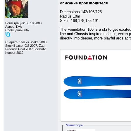
описание производителя
Dimensions 142/106/125
Radius 18m
Sizes 168,178,185,191
Регистрация: 06.10.2008
Адрес: Kyiv
The Foundation 106 is a ski to get excite
Сообщений: 667
line and Chassis-inspired sidecut, which p
directly into deeper, more playful arcs ac
Снаряга: Stockli Snake 2008,
Stockli Laser GS 2007, Zag
Freeride Gold 2007, Icelantic
Keeper 2012
Миниатюры