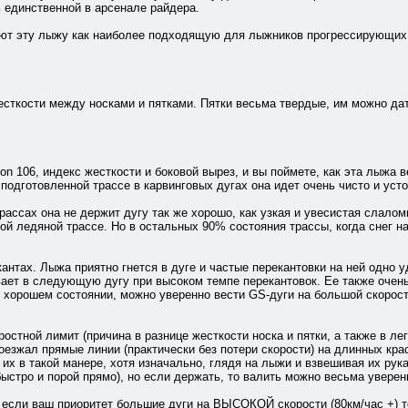
 единственной в арсенале райдера.
уют эту лыжу как наиболее подходящую для лыжников прогрессирующих о
жесткости между носками и пятками. Пятки весьма твердые, им можно дат
ion 106, индекс жесткости и боковой вырез, и вы поймете, как эта лыжа 
подготовленной трассе в карвинговых дугах она идет очень чисто и усто
трассах она не держит дугу так же хорошо, как узкая и увесистая слало
ой ледяной трассе. Но в остальных 90% состояния трассы, когда снег на 
 кантах. Лыжа приятно гнется в дуге и частые перекантовки на ней одно 
ивает в следующую дугу при высоком темпе перекантовок. Ее также очен
в хорошем состоянии, можно уверенно вести GS-дуги на большой скорости
ростной лимит (причина в разнице жесткости носка и пятки, а также в ле
роезжал прямые линии (практически без потери скорости) на длинных кр
х в такой манере, хотя изначально, глядя на лыжи и взвешивая их руках
быстро и порой прямо), но если держать, то валить можно весьма уверенн
: если ваш приоритет большие дуги на ВЫСОКОЙ скорости (80км/час +) т