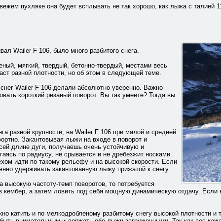
вежем пухляке она будет всплывать не так хорошо, как лыжа с талией 11
вал Wailer F 106, было много разбитого снега.
ный, мягкий, твердый, бетонно-твердый, местами весь
аст разной плотности, но об этом в следующей теме.
снег Wailer F 106 делали абсолютно уверенно. Важно
зовать короткий резаный поворот. Вы так умеете? Тогда вы
ега разной крупности, на Wailer F 106 при малой и средней
ортно. Закантовывая лыжи на входе в поворот и
сей длине дуги, получаешь очень устойчивую и
гаясь по радиусу, не срывается и не дребезжит носками.
ехом идти по такому рельефу и на высокой скорости. Если
янно удерживать закантованную лыжу прижатой к снегу.
а высокую частоту-темп поворотов, то потребуется
в кембер, а затем ловить под себя мощную динамическую отдачу. Если в
ожно катить и по мелкодробленому разбитому снегу высокой плотности и 
 быть внимательным и держать обе лыжи загруженными. Так как вес ка