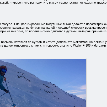
ыжей, я уверен, что вы получите массу удовольствия от езды по трассе н
о могула. Специализированные могульные лыжи делают в параметрах окол
зволяют кататься по буграм на малой и средней скорости весьма уверен
угры не высокие, то вполне можно двигаться дугами, выбирая прямые и
 времени кататься по буграм и хотите делать это максимально легко и у
 в целом относитесь к ним с интересом, значит с Wailer F 106 и буграми