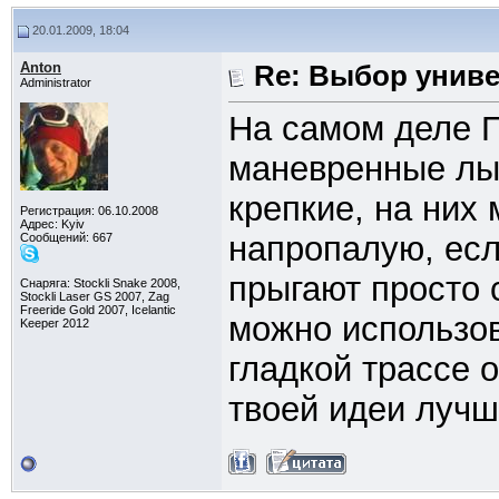
20.01.2009, 18:04
Anton
Re: Выбор унив
Administrator
На самом деле П
маневренные лыж
крепкие, на них
Регистрация: 06.10.2008
Адрес: Kyiv
напропалую, есл
Сообщений: 667
прыгают просто 
Снаряга: Stockli Snake 2008,
Stockli Laser GS 2007, Zag
Freeride Gold 2007, Icelantic
можно использов
Keeper 2012
гладкой трассе 
твоей идеи лучш