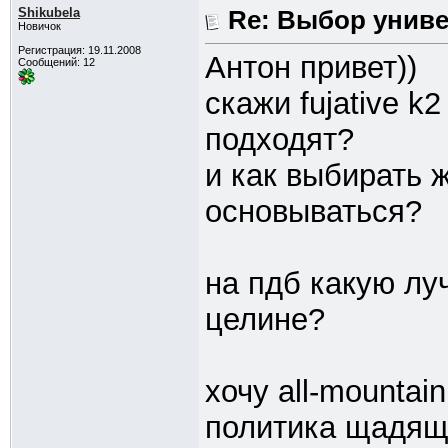
Shikubela
Re: Выбор унив
Новичок
Регистрация: 19.11.2008
Антон привет))
Сообщений: 12
скажи fujative k
подходят?
и как выбирать 
основываться?
на пдб какую луч
целине?
хочу all-mountai
политика щадя