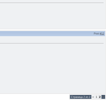
Post
#12
Страница 2 из 2
<
1
2