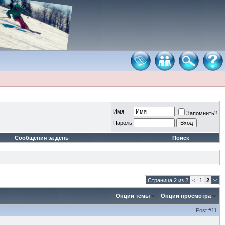
Имя
Запомнить?
Пароль
Сообщения за день
Поиск
Страница 2 из 2
<
1
2
Опции темы
Опции просмотра
Post
#11