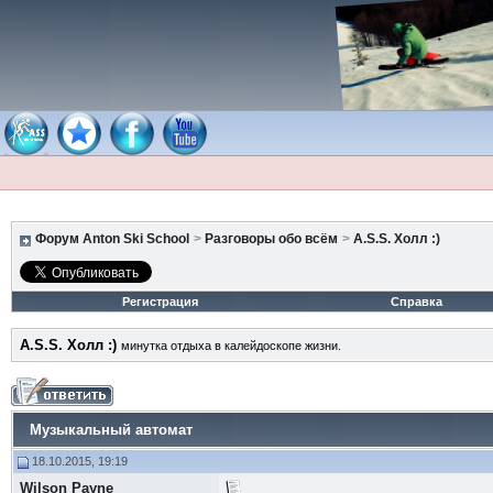
Форум Anton Ski School
>
Разговоры обо всём
>
A.S.S. Холл :)
Регистрация
Справка
A.S.S. Холл :)
минутка отдыха в калейдоскопе жизни.
Музыкальный автомат
18.10.2015, 19:19
Wilson Payne