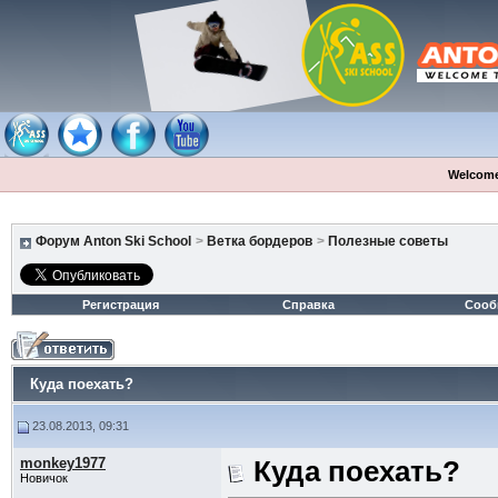
Welcome
Форум Anton Ski School
>
Ветка бордеров
>
Полезные советы
Регистрация
Справка
Сооб
Куда поехать?
23.08.2013, 09:31
monkey1977
Куда поехать?
Новичок