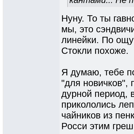
кантами... Не 
Нуну. То ты гав
мы, это сэндвич
линейки. По ощу
Стокли похоже.
Я думаю, тебе п
"для новичков",
дурной период, 
прикололись ле
чайников из пен
Росси этим греши