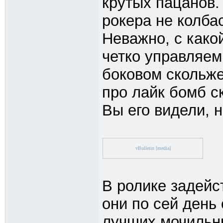
крутых пацанов.
рокера не колбас
Неважно, с како
четко управляемы
боковом скольже
про лайк бомб с
Вы его видели, 
vBulletin [media]
В ролике задей
они по сей день 
лучших мочильны