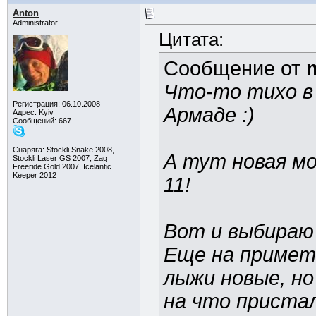
Anton
Administrator
Цитата:
Сообщение от
Что-то тихо в
Регистрация: 06.10.2008
Армаде :)
Адрес: Kyiv
Сообщений: 667
Снаряга: Stockli Snake 2008,
А тут новая мо
Stockli Laser GS 2007, Zag
Freeride Gold 2007, Icelantic
Keeper 2012
11!
Вот и выбираю 
Еще на примет
лыжи новые, но
на что приста