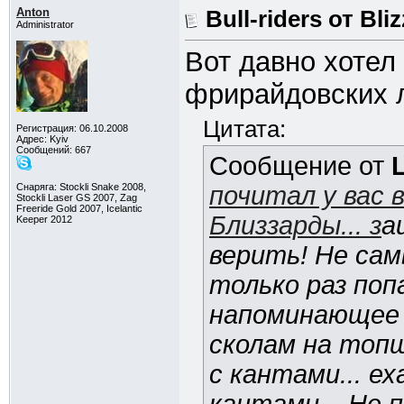
Anton
Bull-riders от Bli
Administrator
Вот давно хотел
фрирайдовских л
Цитата:
Регистрация: 06.10.2008
Адрес: Kyiv
Сообщений: 667
Сообщение от
Снаряга: Stockli Snake 2008,
почитал у вас 
Stockli Laser GS 2007, Zag
Freeride Gold 2007, Icelantic
Близзарды... з
а
Keeper 2012
верить! Не сам
только раз попа
напоминающее с
сколам на топ
с кантами... е