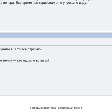
 до вечера. Все время нас курировал и не упускал с виду.
учиться, а то все страшно)
тот велик — кто падал и вставал!
«
Предыдущая тема
|
Следующая тема
»