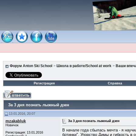
Форум Anton Ski School
>
Школа в работе/School at work
>
Ваши впеча
Регистрация
Справка
За 3 дня познать лыжный дзен
13.01.2016, 20:07
mzakabluk
За 3 дня познать лыжный дзен
Новичок
В начале года сбылась мечта - я научи
Регистрация: 13.01.2016
ботинки". Упорство Димы и гибкость в о