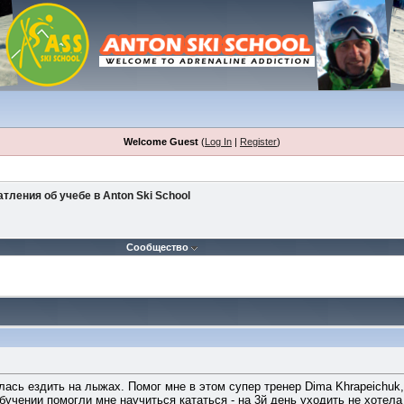
Welcome Guest
(
Log In
|
Register
)
тления об учебе в Anton Ski School
Сообщество
лась ездить на лыжах. Помог мне в этом супер тренер Dima Khrapeichuk
бучении помогли мне научиться кататься - на 3й день уходить не хотела 