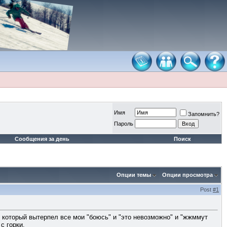
Имя
Запомнить?
Пароль
Сообщения за день
Поиск
Опции темы
Опции просмотра
Post
#1
, который вытерпел все мои "боюсь" и "это невозможно" и "жжммут
с горки.