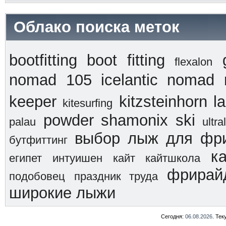
Облако поиска меток
bootfitting
boot fitting
flexalon
nomad 105
icelantic nomad 
keeper
kitzsteinhorn
l
kitesurfing
powder
shamonix
ski
palau
ultra
выбор лыж для фр
бутфиттинг
к
египет
интуишен
кайт
кайтшкола
фрирай
подобовец
праздник труда
широкие лыжи
Сегодня:
06.08.2026
. Те