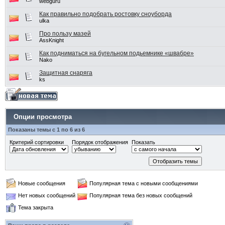
webguru
Как правильно подобрать ростовку сноуборда
ulka
Про пользу мазей
AssKnight
Как подниматься на бугельном подьемнике «швабре»
Nako
Защитная снаряга
ks
Опции просмотра
Показаны темы с 1 по 6 из 6
Критерий сортировки
Порядок отображения
Показать
Новые сообщения
Популярная тема с новыми сообщениями
Нет новых сообщений
Популярная тема без новых сообщений
Тема закрыта