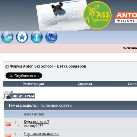
Welcome
Форум Anton Ski School
>
Ветка бордеров
Регистрация
Справка
Сооб
Темы раздела
: Полезные советы
Тема
/
Автор
Куда поехать?
monkey1977
Что такое познание