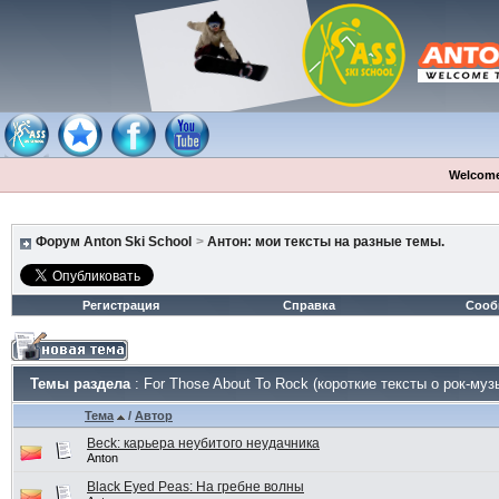
Welcome
Форум Anton Ski School
>
Антон: мои тексты на разные темы.
Регистрация
Справка
Сооб
Темы раздела
: For Those About To Rock (короткие тексты о рок-муз
Тема
/
Автор
Beck: карьера неубитого неудачника
Anton
Black Eyed Peas: На гребне волны