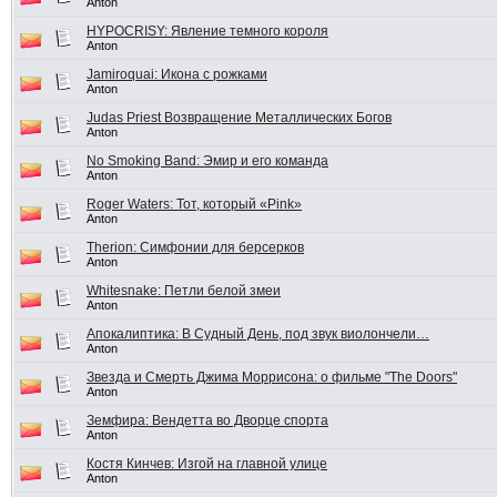
Anton
HYPOCRISY: Явление темного короля
Anton
Jamiroquai: Икона с рожками
Anton
Judas Priest Возвращение Металлических Богов
Anton
No Smoking Band: Эмир и его команда
Anton
Roger Waters: Тот, который «Pink»
Anton
Therion: Симфонии для берсерков
Anton
Whitesnake: Петли белой змеи
Anton
Апокалиптика: В Судный День, под звук виолончели…
Anton
Звезда и Смерть Джима Моррисона: о фильме "The Doors"
Anton
Земфира: Вендетта во Дворце спорта
Anton
Костя Кинчев: Изгой на главной улице
Anton