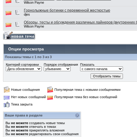
Wilson Payne
Горнолыжные ботинки с переменной жесткостью
djes
Обзоры, тесты и обсуждения различных лайнеров (внутренних 
Wilson Payne
Опции просмотра
Показаны темы с 1 по 3 из 3
Критерий сортировки
Порядок отображения
Показать
Новые сообщения
Популярная тема с новыми сообщениями
Нет новых сообщений
Популярная тема без новых сообщений
Тема закрыта
Ваши права в разделе
Вы
не можете
создавать новые темы
Вы
не можете
отвечать в темах
Вы
не можете
прикреплять вложения
Вы
не можете
редактировать свои сообщения