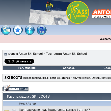
Welcome
Форум Anton Ski School
>
Тест-центр Anton Ski School
Регистрация
Справка
Сооб
SKI BOOTS
Выбор горнолыжных ботинок, стелек и внутренников. Обзоры разных
Темы раздела
: SKI BOOTS
Тема
/
Автор
Как правильно подобрать горнолыжные ботинки?