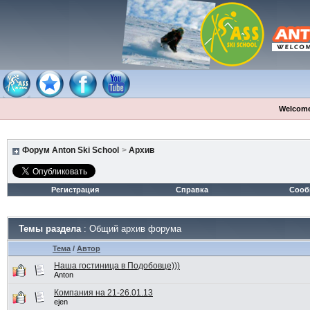
Welcome
Форум Anton Ski School
>
Архив
Регистрация
Справка
Сооб
Темы раздела
: Общий архив форума
Тема
/
Автор
Наша гостиница в Подобовце)))
Anton
Компания на 21-26.01.13
ejen