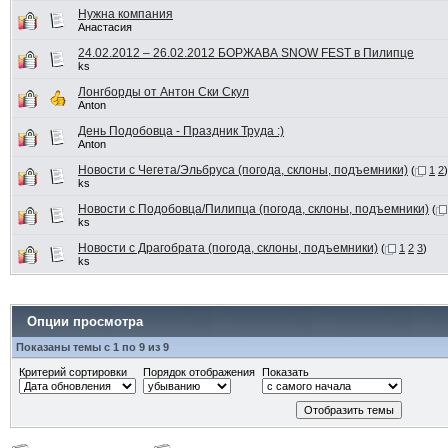
Нужна компания
Анастасия
24.02.2012 – 26.02.2012 БОРЖАВА SNOW FEST в Пилипце
ks
Лонгборды от Антон Ски Скул
Anton
День Подобовца - Праздник Труда :)
Anton
Новости с Чегета/Эльбруса (погода, склоны, подъемники)
(
1
2
)
ks
Новости с Подобовца/Пилипца (погода, склоны, подъемники)
(
ks
Новости с Драгобрата (погода, склоны, подъемники)
(
1
2
3
)
ks
Опции просмотра
Показаны темы с 1 по 9 из 9
Критерий сортировки
Порядок отображения
Показать