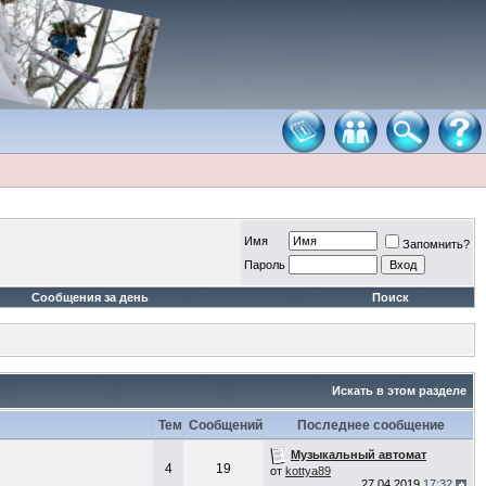
Имя
Запомнить?
Пароль
Сообщения за день
Поиск
Искать в этом разделе
Тем
Сообщений
Последнее сообщение
Музыкальный автомат
4
19
от
kottya89
27.04.2019
17:32