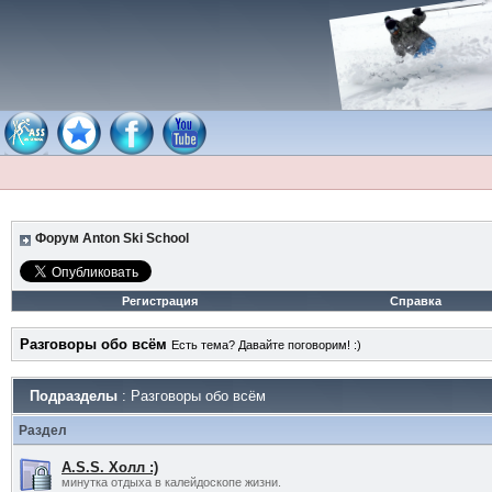
Форум Anton Ski School
Регистрация
Справка
Разговоры обо всём
Есть тема? Давайте поговорим! :)
Подразделы
: Разговоры обо всём
Раздел
A.S.S. Холл :)
минутка отдыха в калейдоскопе жизни.