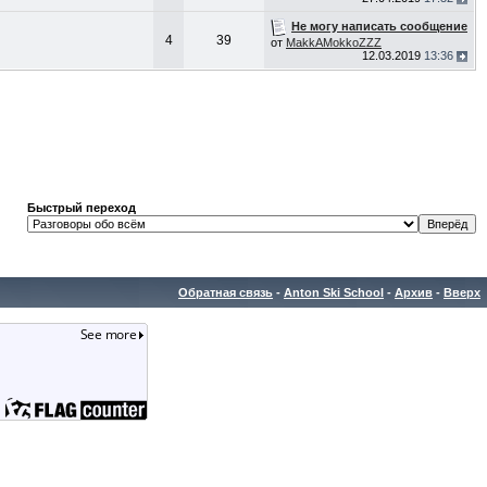
Не могу написать сообщение
4
39
от
MakkAMokkoZZZ
12.03.2019
13:36
Быстрый переход
Обратная связь
-
Anton Ski School
-
Архив
-
Вверх