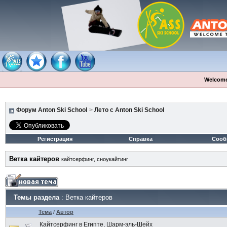
Welcome
Форум Anton Ski School
>
Лето с Anton Ski School
Регистрация
Справка
Сооб
Ветка кайтеров
кайтсерфинг, сноукайтинг
Темы раздела
: Ветка кайтеров
Тема
/
Автор
Кайтсерфинг в Египте, Шарм-эль-Шейх