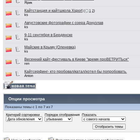
Ярик
Кайтстанция и кайтшкола Xsport
(
1
2
)
ks
Августовские фотографии с озера Донузлав
ks
9-11 сентября в Бердянске
ks
Майские в Крыму (Оленевка)
ks
Весенний кайт-фестиваль в Киеве "время проВЕТРИТЬся"
ren
Кайтсерфинг- кто пробовал/катал/хотел бы попробовать.
Anton
Опции просмотра
Показаны темы с 1 по 7 из 7
Критерий сортировки
Порядок отображения
Показать