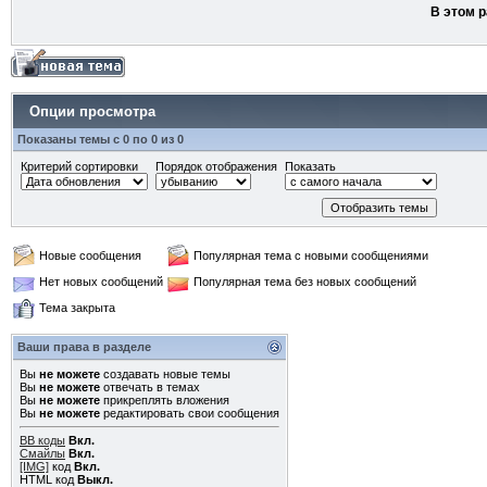
В этом р
Опции просмотра
Показаны темы с 0 по 0 из 0
Критерий сортировки
Порядок отображения
Показать
Новые сообщения
Популярная тема с новыми сообщениями
Нет новых сообщений
Популярная тема без новых сообщений
Тема закрыта
Ваши права в разделе
Вы
не можете
создавать новые темы
Вы
не можете
отвечать в темах
Вы
не можете
прикреплять вложения
Вы
не можете
редактировать свои сообщения
BB коды
Вкл.
Смайлы
Вкл.
[IMG]
код
Вкл.
HTML код
Выкл.