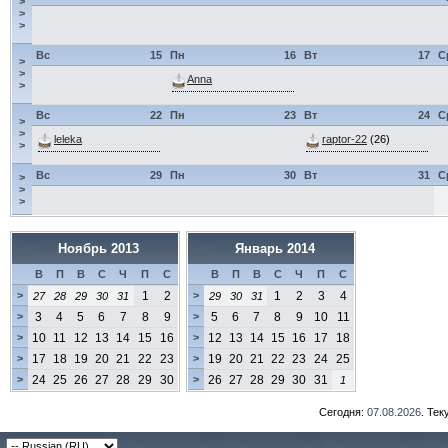
>
>
>
Вс
15
Пн
16
Вт
17
С
>
>
Anna
>
Вс
22
Пн
23
Вт
24
С
>
>
leleka
raptor-22
(26)
>
Вс
29
Пн
30
Вт
31
С
>
>
>
Ноябрь 2013
Январь 2014
В
П
В
С
Ч
П
С
В
П
В
С
Ч
П
С
>
1
2
>
1
2
3
4
27
28
29
30
31
29
30
31
>
3
4
5
6
7
8
9
>
5
6
7
8
9
10
11
>
10
11
12
13
14
15
16
>
12
13
14
15
16
17
18
>
17
18
19
20
21
22
23
>
19
20
21
22
23
24
25
>
24
25
26
27
28
29
30
>
26
27
28
29
30
31
1
Сегодня:
07.08.2026
. Те