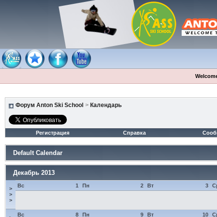
Welcome
Форум Anton Ski School
>
Календарь
Регистрация
Справка
Сооб
Default Calendar
Декабрь 2013
Вс
1
Пн
2
Вт
3
С
>
>
>
Вс
8
Пн
9
Вт
10
С