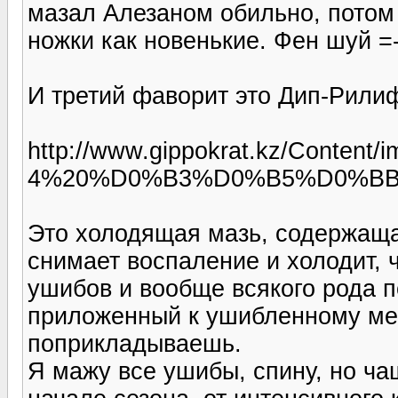
мазал Алезаном обильно, потом
ножки как новенькие. Фен шуй =-
И третий фаворит это Дип-Рили
http://www.gippokrat.kz/Co
4%20%D0%B3%D0%B5%D0%BB%
Это холодящая мазь, содержаща
снимает воспаление и холодит, 
ушибов и вообще всякого рода п
приложенный к ушибленному мес
поприкладываешь.
Я мажу все ушибы, спину, но ча