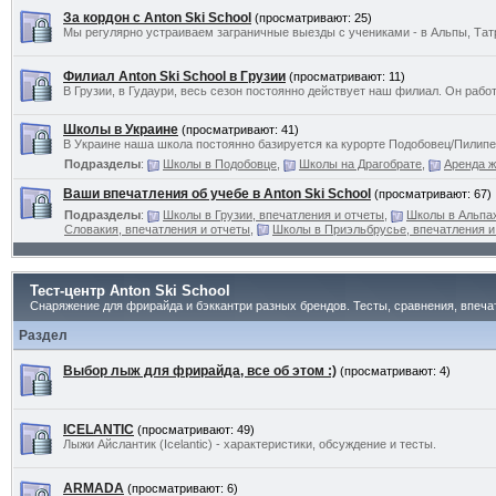
За кордон с Anton Ski School
(просматривают: 25)
Мы регулярно устраиваем заграничные выезды с учениками - в Альпы, Татры
Филиал Anton Ski School в Грузии
(просматривают: 11)
В Грузии, в Гудаури, весь сезон постоянно действует наш филиал. Он раб
Школы в Украине
(просматривают: 41)
В Украине наша школа постоянно базируется ка курорте Подобовец/Пилипе
Подразделы
:
Школы в Подобовце
,
Школы на Драгобрате
,
Аренда ж
Ваши впечатления об учебе в Anton Ski School
(просматривают: 67)
Подразделы
:
Школы в Грузии, впечатления и отчеты
,
Школы в Альпах
Словакия, впечатления и отчеты
,
Школы в Приэльбрусье, впечатления и
Тест-центр Anton Ski School
Снаряжение для фрирайда и бэккантри разных брендов. Тесты, сравнения, впеча
Раздел
Выбор лыж для фрирайда, все об этом :)
(просматривают: 4)
ICELANTIC
(просматривают: 49)
Лыжи Айслантик (Icelantic) - характеристики, обсуждение и тесты.
ARMADA
(просматривают: 6)