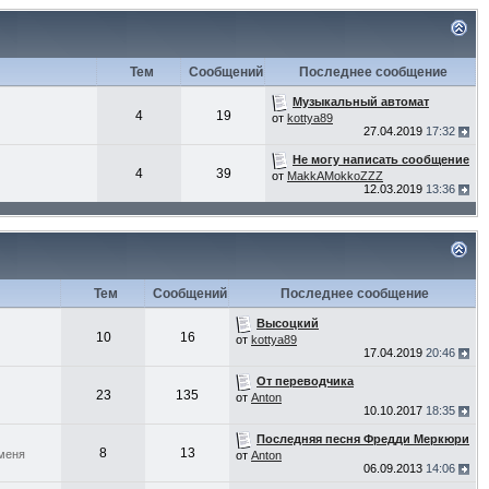
Тем
Сообщений
Последнее сообщение
Музыкальный автомат
4
19
от
kottya89
27.04.2019
17:32
Не могу написать сообщение
4
39
от
MakkAMokkoZZZ
12.03.2019
13:36
Тем
Сообщений
Последнее сообщение
Высоцкий
10
16
от
kottya89
17.04.2019
20:46
От переводчика
23
135
от
Anton
10.10.2017
18:35
Последняя песня Фредди Меркюри
8
13
 меня
от
Anton
06.09.2013
14:06