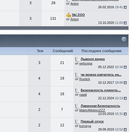
3
28
от
Anton
26.02.2016
19:41
Ski ZOO
3
131
от
Anton
13.10.2020
11:03
Тем
Сообщений
Последнее сообщение
Лыжное видео
3
21
от
webzepa
05.12.2022
10:16
чи можна навчитись на...
4
19
от
Rustick
10.12.2017
18:06
Безопасность клиента,...
4
18
от
natali
22.12.2024
10:13
Лавинная Безопасность
2
7
от
MakkAMokkoZZZ
13.03.2019
15:31
Первый спуск
2
12
от
kurusya
29.09.2019
12:52