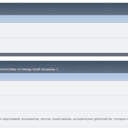
читателями по поводу моей писанины :)
 персонажей, музыкантов, поэтов, спортсменов, исторических деятелей etc. которые