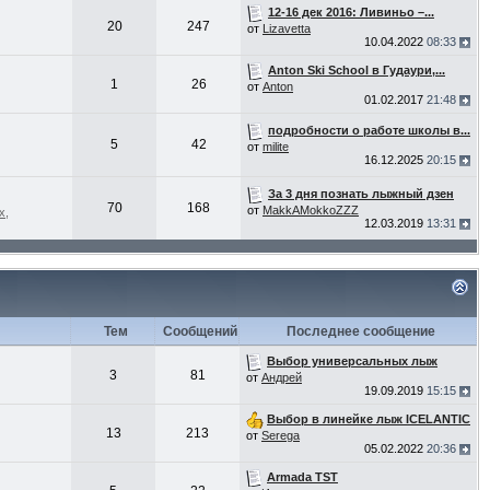
12-16 дек 2016: Ливиньо –...
20
247
от
Lizavetta
10.04.2022
08:33
Anton Ski School в Гудаури,...
1
26
от
Anton
01.02.2017
21:48
подробности о работе школы в...
5
42
от
milite
16.12.2025
20:15
За 3 дня познать лыжный дзен
70
168
от
MakkAMokkoZZZ
х,
12.03.2019
13:31
Тем
Сообщений
Последнее сообщение
Выбор универсальных лыж
3
81
от
Андрей
19.09.2019
15:15
Выбор в линейке лыж ICELANTIC
13
213
от
Serega
05.02.2022
20:36
Armada TST