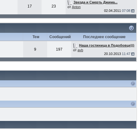
Звезда и Смерть Джима...
17
23
от
Anton
02.04.2011
07:08
Тем
Сообщений
Последнее сообщение
Наша гостиница в Подобовце)))
9
197
от
avb
20.10.2013
11:47