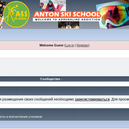
Welcome Guest
(
Log In
|
Register
)
Сообщество
ля размещения своих сообщений необходимо
зарегистрироваться
. Для прос
четы и впечатления учеников