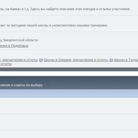
, на Кавказ и т.д. Здесь вы найдете описания этих поездок и отзывы участников.
отает по методике нашей школы и укомплектован нашими тренерами.
ц Закарпатской области
илья в Подобовце
, впечатления и отчеты
,
Школы в Украине, впечатления и отчеты
,
Школы в Татра
 отчеты
тления и советы по выбору.