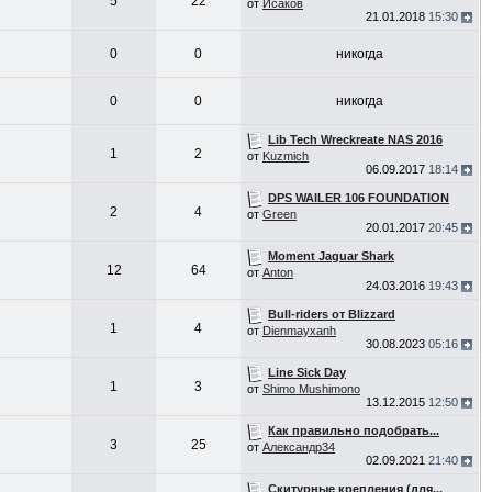
5
22
от
Исаков
21.01.2018
15:30
0
0
никогда
0
0
никогда
Lib Tech Wreckreate NAS 2016
1
2
от
Kuzmich
06.09.2017
18:14
DPS WAILER 106 FOUNDATION
2
4
от
Green
20.01.2017
20:45
Moment Jaguar Shark
12
64
от
Anton
24.03.2016
19:43
Bull-riders от Blizzard
1
4
от
Dienmayxanh
30.08.2023
05:16
Line Sick Day
1
3
от
Shimo Mushimono
13.12.2015
12:50
Как правильно подобрать...
3
25
от
Александр34
02.09.2021
21:40
Скитурные крепления (для...