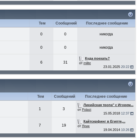
Тем
Сообщений
Последнее сообщение
0
0
никогда
0
0
никогда
Куда поехать?
6
31
от
milite
23.01.2025
20:22
Тем
Сообщений
Последнее сообщение
Ликийская тропа" с Игорем...
1
3
от
Polast
15.05.2018
12:37
Кайтсерфинг в Египте,...
7
19
от
Ярик
19.04.2014
10:26