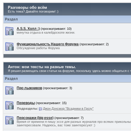
Разговоры обо всём
Есть тема? Давайте поговорим! :)
Раздел
A.S.S. Холл :)
(просматривают: 10)
минутка отдыха в калейдоскопе жизни.
Функциональность Нашего Форума
(просматривают: 2)
Обсуждение работы Форума
Антон: мои тексты на разные темы.
Я решил размещать свои статьи на форуме, поскольку здесь можно общаться с 
Раздел
Про лыжников
(просматривают: 3)
Переводы
(просматривают: 15)
Подразделы
:
Джон Дэнсмор "Всадники в Грозу"
Персонажи (big esse)
(просматривают: 7)
Время от времени я пишу эссе для разных журналов про всяких прикольных
заинтересовали. Надеюсь, вас тоже заинтересуют :)